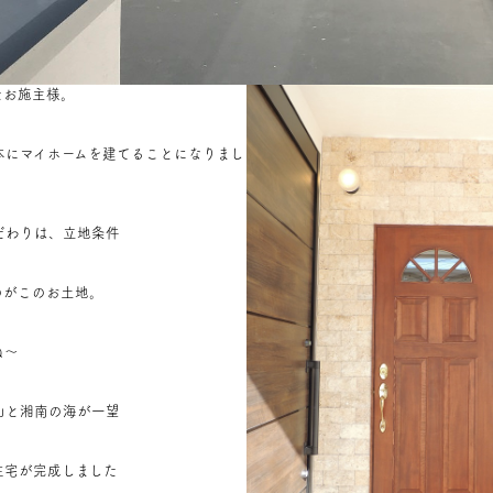
たお施主様。
本にマイホームを建てることになりまし
だわりは、立地条件
のがこのお土地。
ね～
山と湘南の海が一望
住宅が完成しました