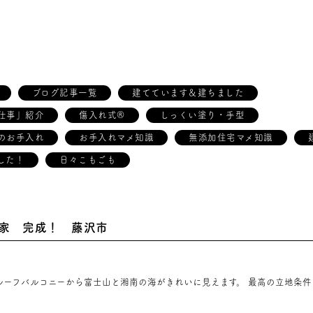
ブログ記事一覧
建てています＆建ちました
仕事」紹介
傷入れ式®
しっくい塗り・手型
のお手入れ
お手入れマメ知識
無添加住宅マメ知識
した！
日々こもごも
家 完成！ 藤沢市
ルーフバルコニーから富士山と湘南の海がきれいに見えます。 最高の立地条件