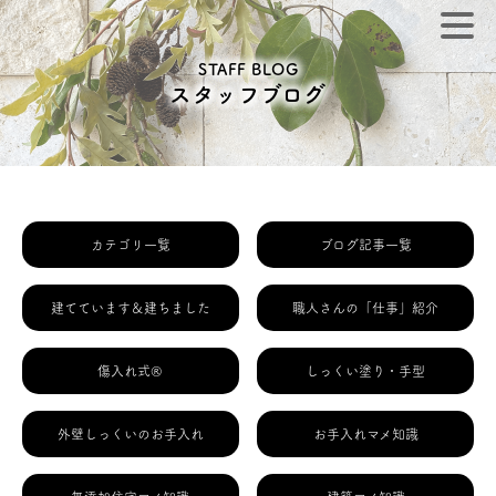
STAFF BLOG
スタッフブログ
カテゴリ一覧
ブログ記事一覧
建てています＆建ちました
職人さんの「仕事」紹介
傷入れ式®
しっくい塗り・手型
外壁しっくいのお手入れ
お手入れマメ知識