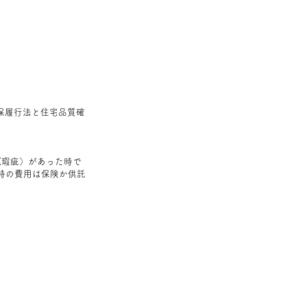
保履行法と住宅品質確
(瑕疵）があった時で
時の費用は保険か供託