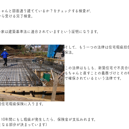
ちゃんと図面通り建てているか？をチェックする検査が、
から受ける完了検査。
の家は建築基準法に適合されています
という証明になります。
そして、もう一つの法律は住宅瑕疵担
保法。
この法律はもしも、新築住宅で不具合
もちゃんと直すことの義務づけとその
で確保されているという法律です。
築住宅瑕疵保険に入ります。
10年間にもし瑕疵が発生したら、保険金が支払われます。
なる部分が決まっています)