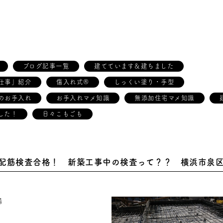
ブログ記事一覧
建てています＆建ちました
仕事」紹介
傷入れ式®
しっくい塗り・手型
のお手入れ
お手入れマメ知識
無添加住宅マメ知識
した！
日々こもごも
配筋検査合格！ 新築工事中の検査って？？ 横浜市泉
場