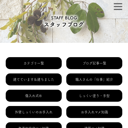
STAFF BLOG
スタッフブログ
カテゴリ一覧
ブログ記事一覧
建てています＆建ちました
職人さんの「仕事」紹介
傷入れ式®
しっくい塗り・手型
外壁しっくいのお手入れ
お手入れマメ知識