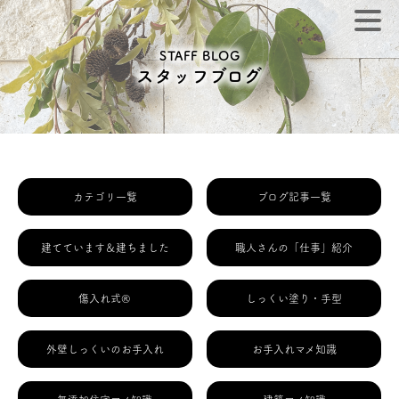
STAFF BLOG
スタッフブログ
カテゴリ一覧
ブログ記事一覧
建てています＆建ちました
職人さんの「仕事」紹介
傷入れ式®
しっくい塗り・手型
外壁しっくいのお手入れ
お手入れマメ知識