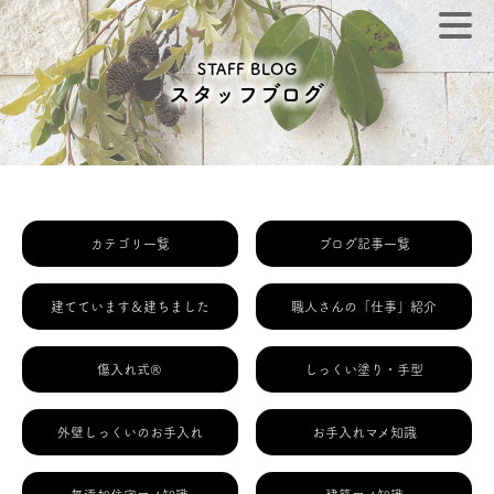
STAFF BLOG
スタッフブログ
カテゴリ一覧
ブログ記事一覧
建てています＆建ちました
職人さんの「仕事」紹介
傷入れ式®
しっくい塗り・手型
外壁しっくいのお手入れ
お手入れマメ知識