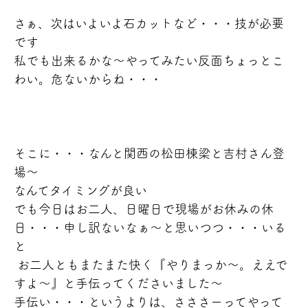
さぁ、次はいよいよ石カットなど・・・技が必要
です
私でも出来るかな～
やってみたい反面ちょっとこ
わい。危ないからね・・・
そこに・・・なんと関西の松田棟梁と吉村さん登
場～
なんてタイミングが良い
でも今日はお二人、日曜日で現場がお休みの休
日・・・申し訳ないなぁ～と思いつつ・・・いる
と
お二人ともまたまた快く
『やりまっか～。ええで
すよ～』と手伝ってくださいました～
手伝い・・・というよりは、さささーってやって