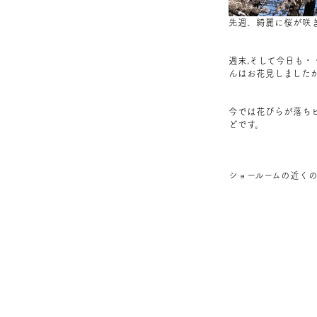
先週、綺麗に
桜が咲
週末,そして今日も・
んはお花見しました
今では花びらが落ち
どです。
ショールームの近く