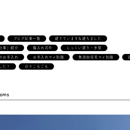
ブログ記事一覧
建てています＆建ちました
仕事」紹介
傷入れ式®
しっくい塗り・手型
のお手入れ
お手入れマメ知識
無添加住宅マメ知識
した！
日々こもごも
soms