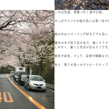
これは先週、現場へ行く途中の桜。
やっぱりピンクの桜の花には青い空が
桜の木はフローリング材などでも目に
硬めの木で粘り気があり、強いそうで
しやすく、磨くと光沢が出るそうです
家具や床材。そして、定規や額縁など
あと、香りが良いのでスモークチップ