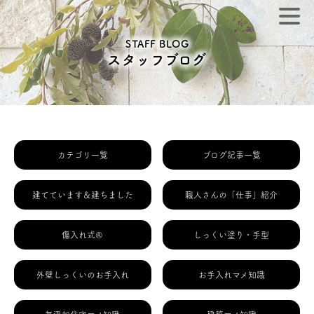
STAFF BLOG
スタッフブログ
カテゴリ一覧
ブログ記事一覧
建てています＆建ちました
職人さんの「仕事」紹介
傷入れ式®
しっくい塗り・手型
外壁しっくいのお手入れ
お手入れマメ知識