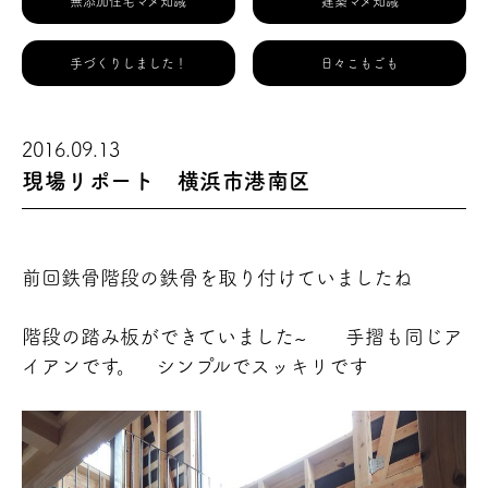
無添加住宅マメ知識
建築マメ知識
手づくりしました！
日々こもごも
2016.09.13
現場リポート 横浜市港南区
前回鉄骨階段の鉄骨を取り付けていましたね
階段の踏み板ができていました~
手摺も同じア
イアンです。 シンプルでスッキリ
です