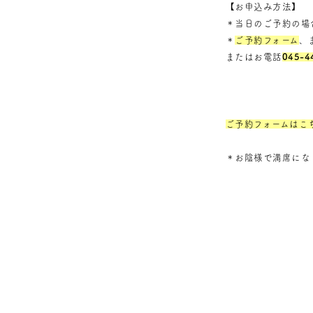
【お申込み方法】
＊当日のご予約の場
＊
ご予約フォーム
、
またはお電話
045-4
ご予約フォームはこ
＊お陰様で満席になり