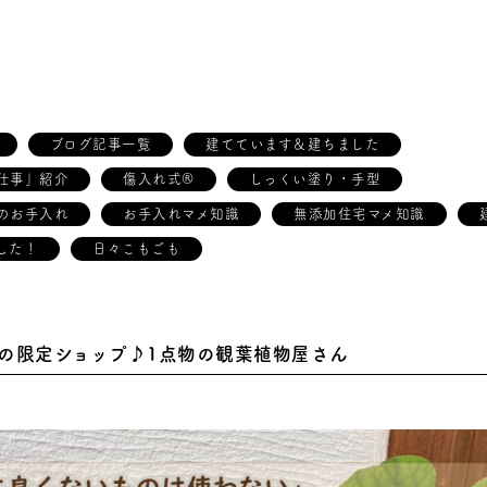
ブログ記事一覧
建てています＆建ちました
仕事」紹介
傷入れ式®
しっくい塗り・手型
のお手入れ
お手入れマメ知識
無添加住宅マメ知識
した！
日々こもごも
の限定ショップ♪1点物の観葉植物屋さん