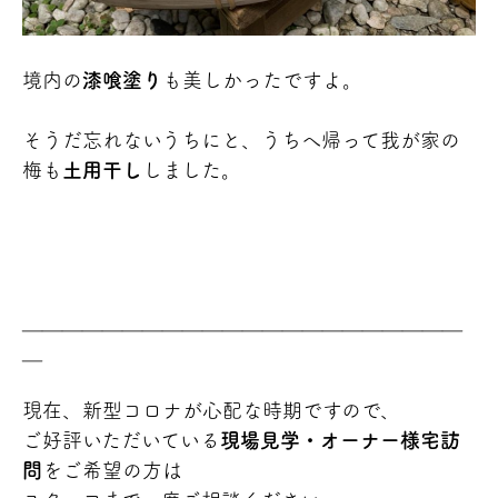
境内の
漆喰塗り
も美しかったですよ。
そうだ忘れないうちにと、うちへ帰って我が家の
梅も
土用干し
しました。
＿＿＿＿＿＿＿＿＿＿＿＿＿＿＿＿＿＿＿＿＿＿
＿
現在、新型コロナが心配な時期ですので、
ご好評いただいている
現場見学・オーナー様宅訪
問
をご希望の方は