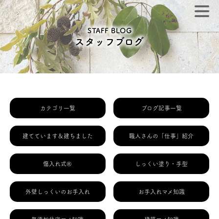
STAFF BLOG
スタッフブログ
カテゴリ一覧
ブログ記事一覧
建てています＆建ちました
職人さんの「仕事」紹介
傷入れ式®
しっくい塗り・手型
外壁しっくいのお手入れ
お手入れマメ知識