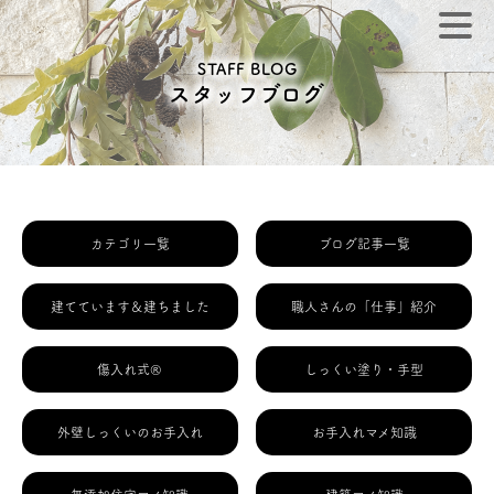
STAFF BLOG
スタッフブログ
カテゴリ一覧
ブログ記事一覧
建てています＆建ちました
職人さんの「仕事」紹介
傷入れ式®
しっくい塗り・手型
外壁しっくいのお手入れ
お手入れマメ知識