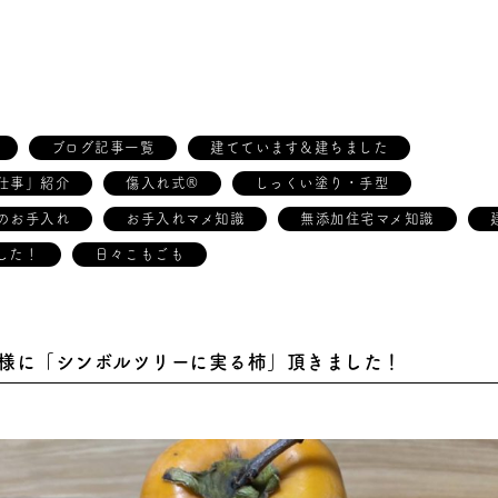
ブログ記事一覧
建てています＆建ちました
仕事」紹介
傷入れ式®
しっくい塗り・手型
のお手入れ
お手入れマメ知識
無添加住宅マメ知識
した！
日々こもごも
様に「シンボルツリーに実る柿」頂きました！