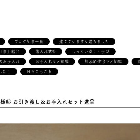
ブログ記事一覧
建てています＆建ちました
仕事」紹介
傷入れ式®
しっくい塗り・手型
のお手入れ
お手入れマメ知識
無添加住宅マメ知識
した！
日々こもごも
O様邸 お引き渡し＆お手入れセット進呈