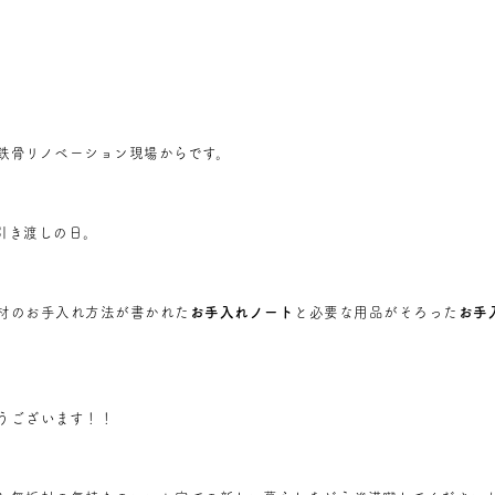
鉄骨リノベーション現場からです。
引き渡しの日。
材のお手入れ方法が書かれた
お手入れノート
と必要な用品がそろった
お手
うございます！！