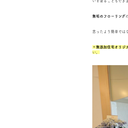
いを塗ることもでき
無垢のフローリング
思ったより簡単では
＊
無添加住宅オリジ
い。