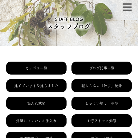
STAFF BLOG
スタッフブログ
カテゴリ一覧
ブログ記事一覧
建てています＆建ちました
職人さんの「仕事」紹介
傷入れ式®
しっくい塗り・手型
外壁しっくいのお手入れ
お手入れマメ知識