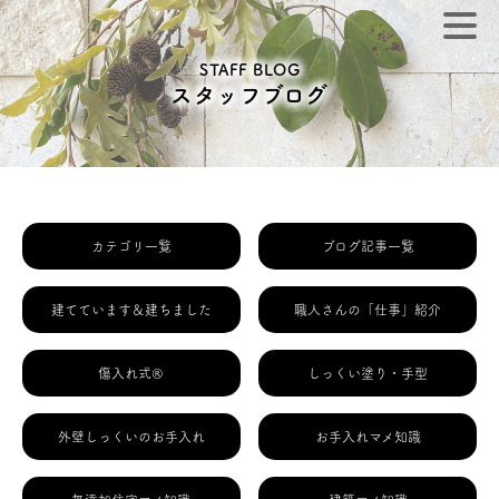
STAFF BLOG
スタッフブログ
カテゴリ一覧
ブログ記事一覧
建てています＆建ちました
職人さんの「仕事」紹介
傷入れ式®
しっくい塗り・手型
外壁しっくいのお手入れ
お手入れマメ知識