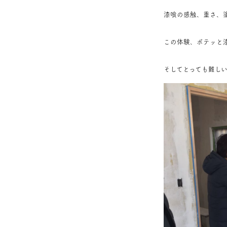
漆喰の感触、重さ、
この体験、ボテッと
そしてとっても難し