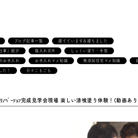
ブログ記事一覧
建てています＆建ちました
仕事」紹介
傷入れ式®
しっくい塗り・手型
のお手入れ
お手入れマメ知識
無添加住宅マメ知識
した！
日々こもごも
(日)ﾘﾉﾍﾞｰｼｮﾝ完成見学会現場 楽しい漆喰塗り体験！(動画あり