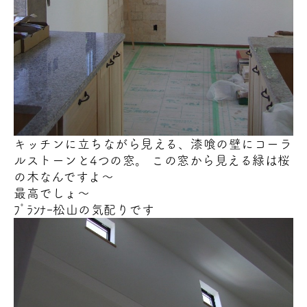
キッチンに立ちながら見える、漆喰の壁にコーラ
ルストーンと4つの窓。 この窓から見える緑は桜
の木
なんですよ～
最高でしょ～
ﾌﾟﾗﾝﾅｰ松山の気配りです