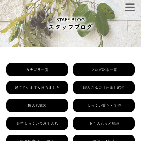
STAFF BLOG
スタッフブログ
カテゴリ一覧
ブログ記事一覧
建てています＆建ちました
職人さんの「仕事」紹介
傷入れ式®
しっくい塗り・手型
外壁しっくいのお手入れ
お手入れマメ知識