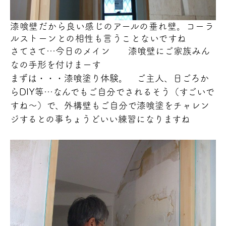
漆喰壁だから良い感じのアールの垂れ壁。コーラ
ルストーンとの相性も言うことないですね
さてさて…今日のメイン
漆喰壁にご家族みん
なの手形を付けまーす
まずは・・・漆喰塗り体験。 ご主人、日ごろか
らDIY
等…なんでもご自分でされるそう（すごいで
すね～
）で、外構壁もご自分で漆喰塗をチャレン
ジするとの事
ちょうどいい練習になりますね