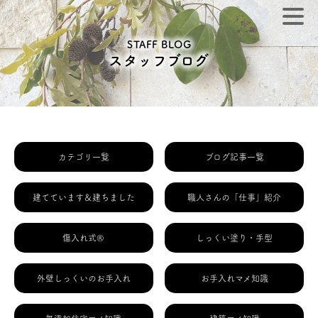
STAFF BLOG
スタッフブログ
カテゴリ一覧
ブログ記事一覧
建てています＆建ちました
職人さんの「仕事」紹介
傷入れ式®
しっくい塗り・手型
外壁しっくいのお手入れ
お手入れマメ知識