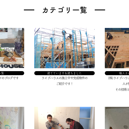
カテゴリ一覧
一覧
建てています＆建ちました
職人さ
フのブログです
ライブハウスの施工中や完成物件の
(株)ライブハ
ご紹介です！
人が
その技術