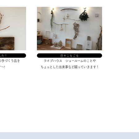
した！
日々こもごも
の手づくり品を
ライブハウス ショールームのことや
～!
ちょっとした出来事など綴っていきます！