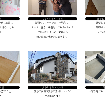
®
しっくい塗り・手型
外壁し
ン前にお家に
新築やリノベーションの記念に、
外壁し
に傷をつける
しっくい塗り・手型をしてみませんか？
原因や
」
住む前からきっと、愛着ある
ぜひ参
想い出深い我が家になります。
知識
無添加住宅マメ知識
れ方法です。
無添加住宅や無添加素材についての
お家を建てる
に！
マメ知識です！