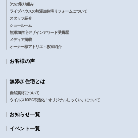
3つの取り組み
ることがあります。この場合、開示する個人
ライブハウスの無添加住宅リフォームについて
情報は、必要な範囲のみに限定し、開示先に
スタッフ紹介
対して契約等によりお客様の個人情報の管理
ショールーム
を徹底します。
無添加住宅デザインアワード受賞歴
メディア掲載
オーナー様アトリエ・教室紹介
当社では、当サイトが保有する個人情報に関
して適用される法令、規範を遵守するととも
お客様の声
に、上記の項目における取り組みを適宜見直
し、改善していきます。
無添加住宅とは
自然素材について
著作権について
ウイルス100%不活化「オリジナルしっくい」について
本ウェブサイト上の画像、デザイン、音楽、
お知らせ一覧
映像の著作権は当社に帰属します。また、個
別に当社以外の著作権者の表示があるものに
イベント一覧
ついては、各々表記の著作権者に帰属しま