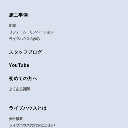
当社はその責任を負うものではありません。
施工事例
個人情報の取り扱いについて
新築
リフォーム・リノベーション
1. 当社がお客様の個人情報を収集させてい
ライブハウスの歩み
ただく場合は、利用目的を明示 し、それ以
外の目的に無断で利用しないものとします。
スタッフブログ
2. 当社は、お客様の個人情報について、お
客様の承諾が無い限り第三者に開示、提供を
YouTube
一切いたしません。ただし、以下に該当する
初めての方へ
場合はこの限りではないものとします。
・お客様に個人情報の開示について、
よくある質問
ご同意いただいている場合。
・法律又は官公庁の要請により開示が
ライブハウスとは
必要な場合。
・当サイトの運営に必要な場合、業務
会社概要
ライブハウスの5つのこだわり
委託先等の会社にお客様の個人情報を開示す