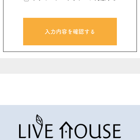
情報を変更、本ウェブサイト運営の中断また
は中止させていただくことがあります。その
際に発生したあらゆる損害について、当社は
その責任を負うものではありません。
4. 本ウェブサイトからリンクしているウェ
ブサイト（以下、リンク先サイト）の内容の
すべては、各々のリンク先サイトに帰属する
ものであり、当社は一切関知いたしません。
また、これらリンク先サイトの利用によって
発生したあらゆる損害について、当社はその
責任を負うものではありません。
5. 本ウェブサイトに掲載しているメールア
ドレス宛てに送信していただいたメールにつ
いて、当社は必ずしも回答の義務を負うもの
ではありません。また、当社とのメール送受
信によって発生したあらゆる損害について、