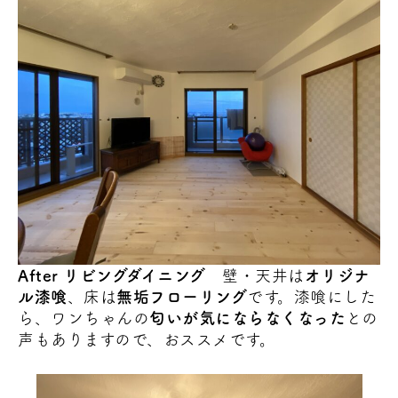
After リビングダイニング
壁・天井は
オリジナ
ル漆喰
、床は
無垢フローリング
です。漆喰にした
ら、ワンちゃんの
匂いが気にならなくなった
との
声もありますので、おススメです。