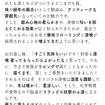
れても深くキズがついてもどこまでも板。
味
や
経年の風合い
として馴染み、
アンティークな
雰囲気
になっていくのが魅力です。
そして、
踏み心地の柔らかさ
や、漆喰の
匂いを抑
えてくれる効果
が広く知られてきたのか、最近ワ
ンちゃんのいるお宅で
無垢フローリング
と
漆喰
が
採用されることが
増えてきた
ように思います。
お引渡し後、「
すごく気持ちいい
です！和室も
漆
喰 塗ってもらったらよかったな
と思ってて。それ
に、今まで家族が
リビングで
寝たことなかったの
に、
寝てます
。 笑」とご感想をいただきました！
それもそのはず、オリジナル漆喰は
湿度も調節
して
くれ、
冬は暖かく
、
夏涼しい
。そして、化学物質
不使用なので脳波が
リラックス状態のα波
になる
んです。
眠りに落ちるほど
のリラックス効果を感じられて