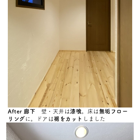
After 廊下
壁・天井は
漆喰
。床は
無垢フロー
リング
に。ドアは
裾をカット
しました