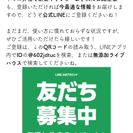
も、登録いただければ
今最適な情報
をお届けしま
すので、どうぞ
公式LINE
にご登録くださいね！
まだまだ、使い方に慣れておらずな状況ですが、
ぜひご活用いただけたら嬉しいです！
ご登録は、↓の
QRコード
の読み取り、LINEアプリ
内で
ID
の
＠602jdtuc
を検索、または
無添加ライブ
ハウス
で検索してくださいね。