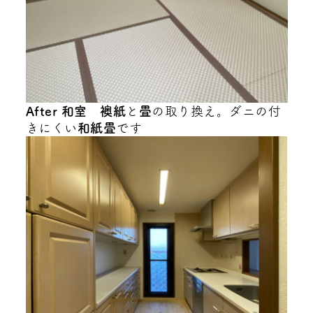
After 和室
襖紙
と
畳
の取り換え。ダニの付
きにくい
和紙畳
です