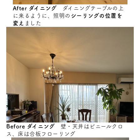
After ダイニング
ダイニングテーブルの上
に来るように、照明の
シーリングの位置を
変え
ました
Before ダイニング
壁・天井はビニールクロ
ス、床は合板フローリング