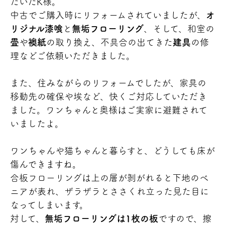
だいたK様。
中古でご購入時にリフォームされていましたが、
オ
リジナル漆喰
と
無垢フローリング
、そして、和室の
畳
や
襖紙
の取り換え、不具合の出てきた
建具
の修
理などご依頼いただきました。
また、住みながらのリフォームでしたが、家具の
移動先の確保や埃など、快くご対応していただき
ました。ワンちゃんと奥様はご実家に避難されて
いましたよ。
ワンちゃんや猫ちゃんと暮らすと、どうしても床が
傷んできますね。
合板フローリングは上の層が剝がれると下地のべ
ニアが表れ、ザラザラとささくれ立った見た目に
なってしまいます。
対して、
無垢フローリングは1枚の板
ですので、擦