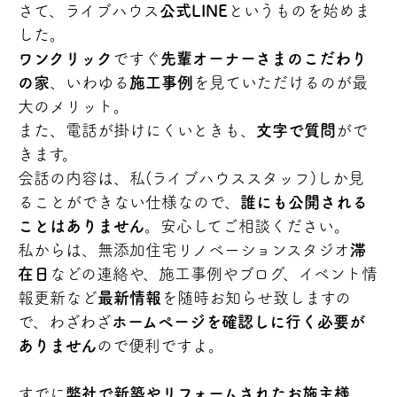
さて、ライブハウス
公式LINE
というものを始めま
した。
ワンクリック
ですぐ
先輩オーナーさまのこだわり
の家
、いわゆる
施工事例
を見ていただけるのが最
大のメリット。
また、電話が掛けにくいときも、
文字で質問
がで
きます。
会話の内容は、私(ライブハウススタッフ)しか見
ることができない仕様なので、
誰にも公開される
ことはありません
。安心してご相談ください。
私からは、無添加住宅リノベーションスタジオ
滞
在日
などの連絡や、施工事例やブログ、イベント情
報更新など
最新情報
を随時お知らせ致しますの
で、わざわざ
ホームページを確認しに行く必要が
ありません
ので便利ですよ。
すでに
弊社で新築やリフォームされたお施主様