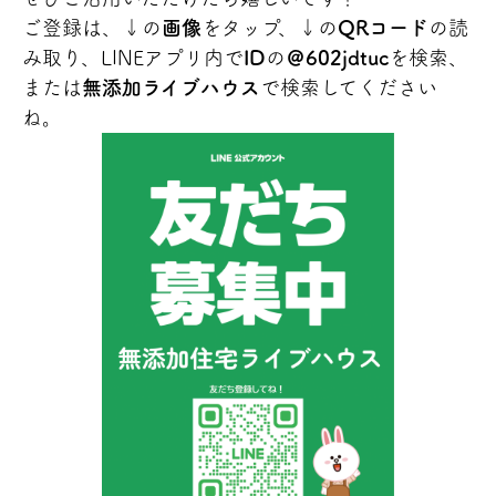
ご登録は、↓の
画像
をタップ、↓の
QRコード
の読
み取り、LINEアプリ内で
ID
の
＠602jdtuc
を検索、
または
無添加ライブハウス
で検索してください
ね。