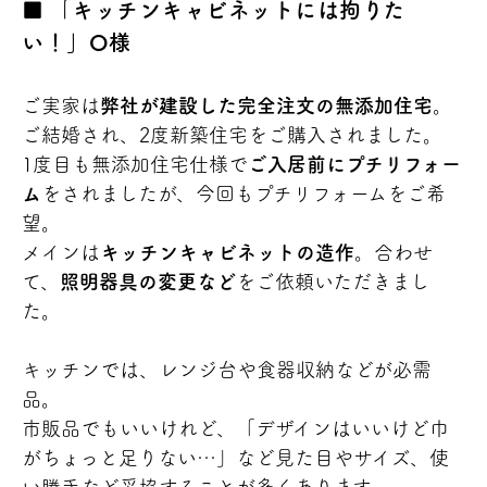
「キッチンキャビネットには拘りた
い！」O様
ご実家は
弊社が建設した完全注文の無添加住宅
。
ご結婚され、2度新築住宅をご購入されました。
1度目も無添加住宅仕様で
ご入居前にプチリフォー
ム
をされましたが、今回もプチリフォームをご希
望。
メインは
キッチンキャビネットの造作
。合わせ
て、
照明器具の変更など
をご依頼いただきまし
た。
キッチンでは、レンジ台や食器収納などが必需
品。
市販品でもいいけれど、「デザインはいいけど巾
がちょっと足りない…」など見た目やサイズ、使