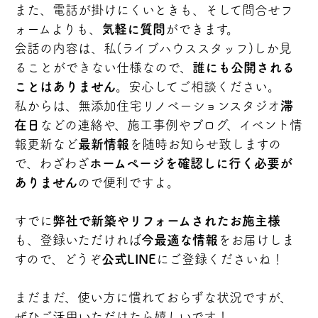
また、電話が掛けにくいときも、そして問合せフ
ォームよりも、
気軽に質問
ができます。
会話の内容は、私(ライブハウススタッフ)しか見
ることができない仕様なので、
誰にも公開される
ことはありません
。安心してご相談ください。
私からは、無添加住宅リノベーションスタジオ
滞
在日
などの連絡や、施工事例やブログ、イベント情
報更新など
最新情報
を随時お知らせ致しますの
で、わざわざ
ホームページを確認しに行く必要が
ありません
ので便利ですよ。
すでに
弊社で新築やリフォームされたお施主様
も、登録いただければ
今最適な情報
をお届けしま
すので、どうぞ
公式LINE
にご登録くださいね！
まだまだ、使い方に慣れておらずな状況ですが、
ぜひご活用いただけたら嬉しいです！