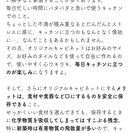
い勝手など妥協することが多くあります。
毎日忙しい時間にバタバタと急いで使うキッチン
でのこと。
ちょっとした不満が積み重なるとだんだんとスト
レスに感じ、キッチンに立つのもなんとなく億劫
に…、なんてこともあるかもしれません。
その点、オリジナルキャビネットはお好みのサイ
ズ、お好みのタイルなどを使って自由に作れるの
で、使いやすく心ウキウキ、
毎日キッチンに立つ
のが楽しみ
になりますよ。
そして、さらにオリジナルキャビネットにする
メリ
ットは、食材や食器など口にするものを安全に保
存できる
こと。
せっかくいい食材を選んできても、保存するとき
に
化学物質を吸収してしまっては すこぶる残念
。
特に
新築時は有害物質の飛散量が多い
ので、キッ