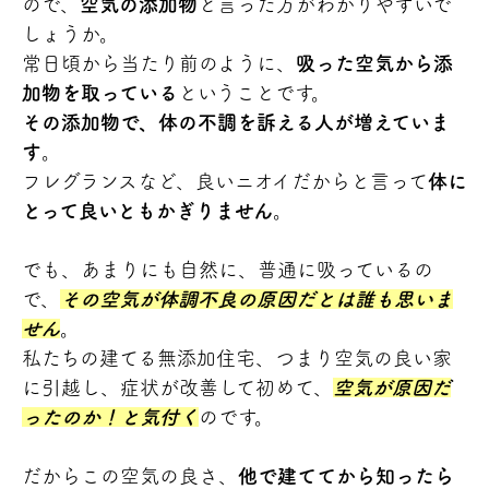
ので、
空気の添加物
と言った方がわかりやすいで
しょうか。
常日頃から当たり前のように、
吸った空気から添
加物を取っている
ということです。
その添加物で、体の不調を訴える人が増えていま
す
。
フレグランスなど、良いニオイだからと言って
体に
とって良いともかぎりません
。
でも、あまりにも自然に、普通に吸っているの
で、
その空気が体調不良の原因だとは誰も思いま
せん
。
私たちの建てる無添加住宅、つまり空気の良い家
に引越し、症状が改善して初めて、
空気が原因だ
ったのか！と気付く
のです。
だからこの空気の良さ、
他で建ててから知ったら