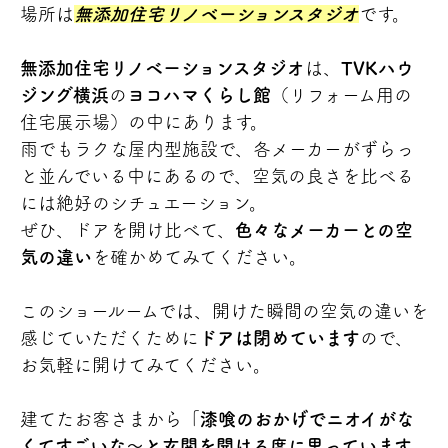
場所は
無添加住宅リノベーションスタジオ
です。
無添加住宅リノベーションスタジオ
は、
TVKハウ
ジング横浜
の
ヨコハマくらし館
（リフォーム用の
住宅展示場）の中にあります。
雨でもラクな屋内型施設で、各メーカーがずらっ
と並んでいる中にあるので、空気の良さを比べる
には絶好のシチュエーション。
ぜひ、ドアを開け比べて、
色々なメーカーとの空
気の違い
を確かめてみてください。
このショールームでは、開けた瞬間の空気の違いを
感じていただくために
ドアは閉めています
ので、
お気軽に開けてみてください。
建てたお客さまから「
漆喰のおかげでニオイがな
くてすごいな～と玄関を開ける度に思っています