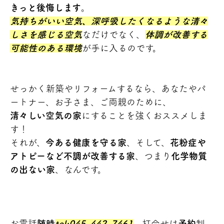
きっと後悔します
。
気持ちがいい空気、深呼吸したくなるような清々
しさを感じる空気
なだけでなく、
体調が改善する
可能性のある環境
が手に入るのです。
せっかく新築やリフォームするなら、あなたやパ
ートナー、お子さま、ご両親のために、
清々しい空気の家
にすることを強くおススメしま
す！
それが、
今ある健康を守る家
、そして、
花粉症や
アトピーなど不調が改善する家
、つまり
化学物質
の出ない家
、なんです。
お電話
随時
tel:045-442-7461
、打合せは
予約
制