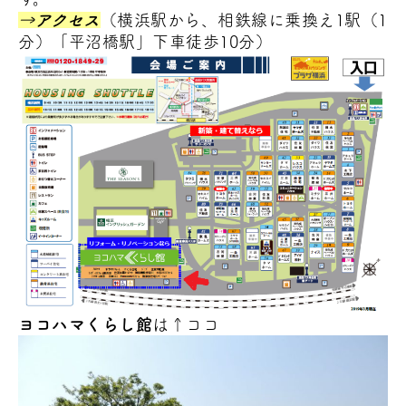
→アクセス
（横浜駅から、相鉄線に乗換え1駅（1
分）「平沼橋駅」下車徒歩10分）
ヨコハマくらし館
は↑ココ