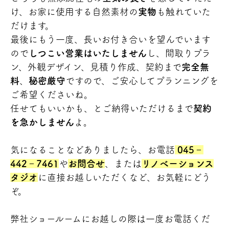
け、お家に使用する自然素材の
実物
も触れていた
だけます。
最後にもう一度、長いお付き合いを望んでいます
ので
しつこい営業はいたしません
し、間取りプラ
ン、外観デザイン、見積り作成、契約まで
完全無
料
、
秘密厳守
ですので、ご安心してプランニングを
ご希望くださいね。
任せてもいいかも、とご納得いただけるまで
契約
を急かしません
よ。
気になることなどありましたら、お電話
045‐
442‐7461
や
お問合せ
、または
リノベーションス
タジオ
に直接お越しいただくなど、お気軽にどう
ぞ。
弊社ショールームにお越しの際は一度お電話くだ