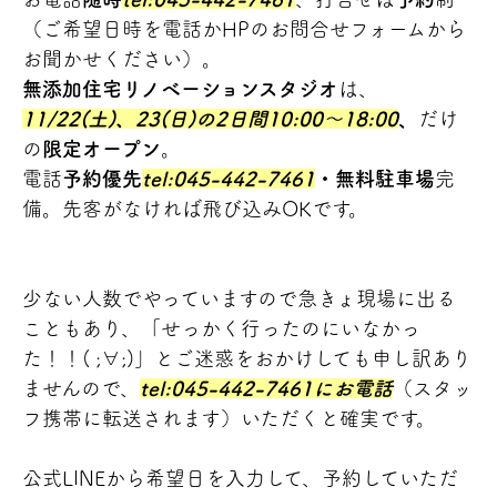
（ご希望日時を電話かHPのお問合せフォームから
お聞かせください）。
無添加住宅リノベーションスタジオ
は、
1
1/22(土)、23(日)
の2日間
10:00～18:00
、
だけ
の
限定オープン
。
電話
予約優先
tel:045-442-7461
・無料駐車場
完
備。先客がなければ飛び込みOKです。
少ない人数でやっていますので急きょ現場に出る
こともあり、「せっかく行ったのにいなかっ
た！！( ;∀;)」とご迷惑をおかけしても申し訳あり
ませんので、
tel:045-442-7461
に
お電話
（スタッ
フ携帯に転送されます）いただくと確実です。
公式LINEから希望日を入力して、予約していただ