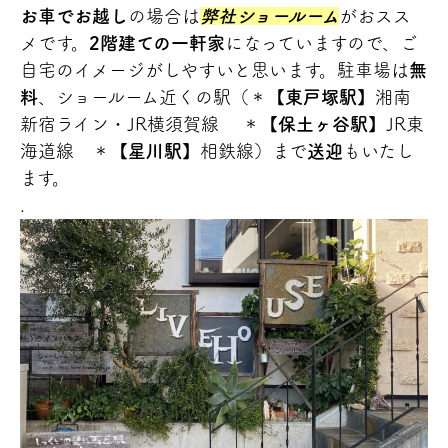
お車でお越し
の場合は
弊社ショールーム
がおスス
メです。
2階建ての一軒家
になっていますので、ご
自宅のイメージがしやすいと思います。駐車場は
無
料
、ショールーム近くの駅（＊【
東戸塚駅
】湘南
新宿ライン・JR横須賀線 ＊【
保土ヶ谷駅
】JR東
海道線 ＊【
星川駅
】相鉄線）まで
送迎
もいたし
ます。
.