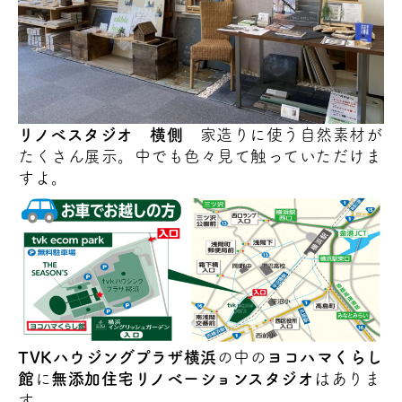
リノベスタジオ 横側
家造りに使う自然素材が
たくさん展示。中でも色々見て触っていただけま
すよ。
TVKハウジングプラザ横浜
の中の
ヨコハマくらし
館
に
無添加住宅リノベーションスタジオ
はありま
す。