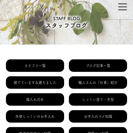
STAFF BLOG
スタッフブログ
カテゴリ一覧
ブログ記事一覧
建てています＆建ちました
職人さんの「仕事」紹介
傷入れ式®
しっくい塗り・手型
外壁しっくいのお手入れ
お手入れマメ知識