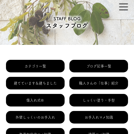
STAFF BLOG
スタッフブログ
カテゴリ一覧
ブログ記事一覧
建てています＆建ちました
職人さんの「仕事」紹介
傷入れ式®
しっくい塗り・手型
外壁しっくいのお手入れ
お手入れマメ知識