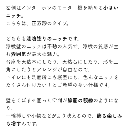
左側はインターホンのモニター機を納める
小さい
ニッチ
。
こちらは、
正方形
のタイプ。
どちらも
漆喰塗りのニッチ
です。
漆喰壁のニッチは不動の人気で、漆喰の質感が生
む
雰囲気
が最大の魅力。
台座を天然木にしたり、天然石にしたり、形を三
角にしたりとアレンジが自由なので、
トイレにも洗面所にも寝室にも、色んなニッチを
たくさん付けたい！とご希望の多い仕様です。
壁をくぼませ囲った空間が
絵画の額縁
のようにな
り、
一輪挿しや小物などがより映えるので、
飾る楽しみ
も増す
んです。