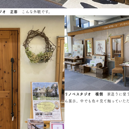
ジオ 正面
こんな外観です。
リノベスタジオ 横側
家造りに使う
ん展示。中でも色々見て触っていた