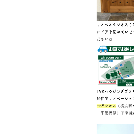
リノべスタジオ入り
に
ドアを閉めていま
ださいね。
TVKハウジングプラ
加住宅リノベーショ
→アクセス
（横浜駅
「平沼橋駅」下車徒