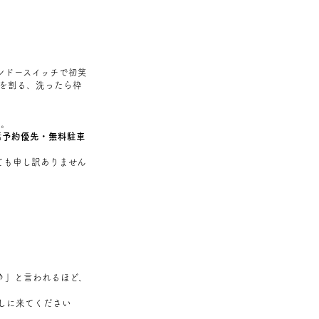
ンドースイッチで初笑
を割る、洗ったら枠
制。
話
予約優先・無料駐車
ても申し訳ありません
。
♪」と言われるほど、
しに来てください