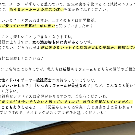
ので、メーカーがずらっと並んでいて、空気の良さを比べるには絶好のシチュ
べて、
色々なメーカーとの空気の違い
を確かめてみてください。
ういいの？」と思われますが、ニオイのもとは化学物質。
って吸っていた空気が、体に悪い
と知っていましたか？
なことも楽しいこともできなくなりますね。
話題に上りますが、
家の添加物も体に害がある
のです。
建てない、どちらにせよ
体に害のないキレイな空気がどんな体感か、経験して
気軽にお越しくださいね♪
ョンと名前にはありますが、私たちは
新築
も
リフォーム
もどちらの質問やご相
女性アドバイザー
や
一級建築士
がお待ちしていますので、
らがいいかしら？
」「
いつのリフォームが最適なの？
」など、
こんなこと聞い
きください。
の親身なアドバイスは定評がありますので、ご安心くださいね。
て長くお付き合いをしたいと思っていますので、強引な営業はしていません。
ることもありません
よー。「営業らしからぬ営業」だとお客さまに言われるく
プン
ですので、タイミングが合う方はぜひお越しくださいね！