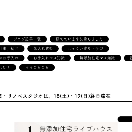
ブログ記事一覧
建てています＆建ちました
仕事」紹介
傷入れ式®
しっくい塗り・手型
のお手入れ
お手入れマメ知識
無添加住宅マメ知識
した！
日々こもごも
・リノベスタジオは、18(土)・19(日)終日滞在