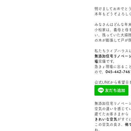
明けましておめでと
本年もどうぞよろし
みなさんはどんな年
小松家は、義母と母
い、残っていた大掃
の木が膨張して戸が
私たちライブハウス
無添加住宅リノベー
場
完備です。
急きょ現場に出ること
ので、
045-442-746
公式LINEから希望
無添加住宅リノベー
空気の違いを感じて
建てたお客さまから
きれいな空気
がすぐ
この空気の良さ、
他
ね。