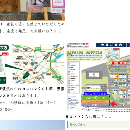
口
空気の違いを感じていただくため
す
。遠慮は無用。お気軽にお入りく
ザ横浜
の中の
ヨコハマくらし館
に
無添
ンスタジオ
はあります。
から、相鉄線に乗換え1駅（1分）
歩10分）
ヨコハマくらし館
は↑ココ