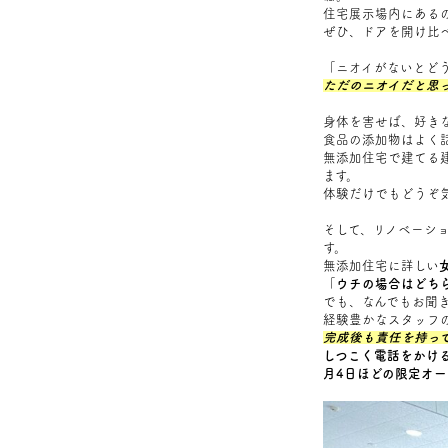
住宅展示場内にある
ぜひ、ドアを開け比
「ニオイがないとど
ただのニオイだと思
身体を害せば、好き
食品の添加物はよく
無添加住宅で建てる
ます。
体験だけでもどうぞ
そして、リノベーシ
す。
無添加住宅に詳しい
「
ウチの場合はどち
でも、なんでもお聞
経験豊かなスタッフ
完成後も責任を持っ
しつこく電話をかけ
月4日ほどの限定オー