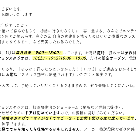
うございます。
くお願いいたします！
末年始でしたか？
を招いて喜んでもらう、初詣に行きおみくじに一喜一憂する、みんなでニンテ
除を何とか終わらす、寒空の元 自宅の古建具を洗ったのはいいが貴重なガラス
閉まらなくなる…、など充実したお休みでした。
は、1月は
毎日営業
（9:00～18:00）
しています。お電話
随時
、打合せは
予約
ションスタジオ
は、
18(土)・19(日)10:00～18:00
、
だけの
限定オープン
。電
もあり、「せっかく行ったのにいなかった！！( ;∀;)」とご迷惑をおかけし
1
に
お電話
（スタッフ携帯に転送されます）いただくと確実です。
日を入力して、予約していただくこともできますので、ぜひ登録してくださいね
ションスタジオは、無添加住宅のショールーム（場所など詳細は後述）。
いただくために
ドアは閉めています
ので、お気軽に開けてみてください。
「
漆喰
のおかげで
ニオイがなく
てすごいな～と玄関を開ける度に思っています
に体感できます。
で建ててから知ったら後悔するかもしれません
。メーカー検討段階でぜひ体感