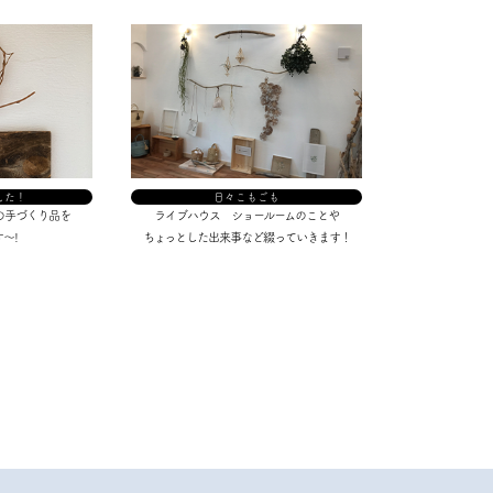
した！
日々こもごも
の手づくり品を
ライブハウス ショールームのことや
～!
ちょっとした出来事など綴っていきます！