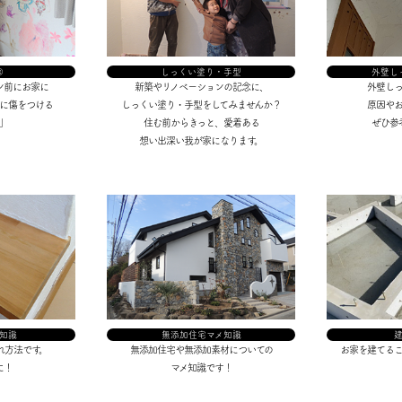
®
しっくい塗り・手型
外壁し
ン前にお家に
新築やリノベーションの記念に、
外壁し
に傷をつける
しっくい塗り・手型をしてみませんか？
原因や
」
住む前からきっと、愛着ある
ぜひ参
想い出深い我が家になります。
知識
無添加住宅マメ知識
れ方法です。
無添加住宅や無添加素材についての
お家を建てる
に！
マメ知識です！