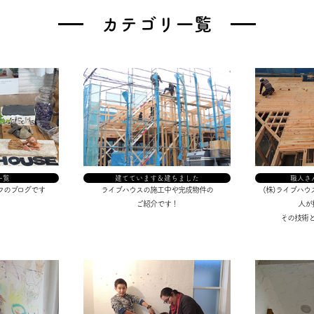
カテゴリ一覧
一覧
建てています＆建ちました
職人さ
フのブログです
ライブハウスの施工中や完成物件の
(株)ライブハ
ご紹介です！
人が
その技術