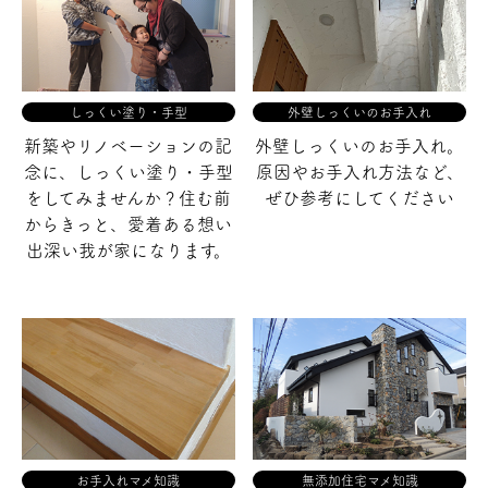
しっくい塗り・手型
外壁しっくいのお手入れ
新築やリノベーションの記
外壁しっくいのお手入れ。
念に、
しっくい塗り・手型
原因やお手入れ方法など、
をしてみませんか？
住む前
ぜひ参考にしてください
からきっと、愛着ある
想い
出深い我が家になります。
お手入れマメ知識
無添加住宅マメ知識