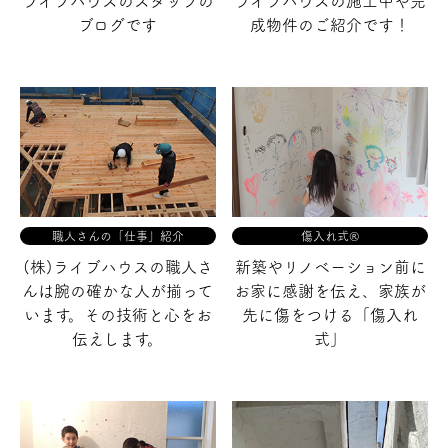
ライブハウスのスタッフの
ライブハウスの施工中や完
ブログです
成物件の
ご紹介です！
職人さんの「仕事」紹介
傷入れ式®
(株)ライブハウスの職人さ
新築やリノベーション前に
んは腕の確かな
人が揃って
お家に
感謝を伝え、家族が
います。
その技術と心をお
先に傷をつける
「傷入れ
伝えします。
式」